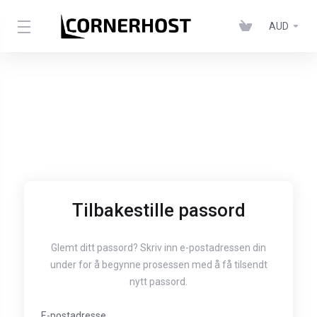
AUD
Tilbakestille passord
Glemt ditt passord? Skriv inn e-postadressen din
under for å begynne prosessen med å få tilsendt
nytt passord.
E-postadresse